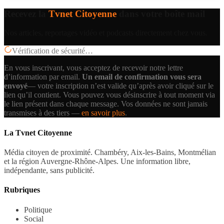
Recevez la
Tvnet Citoyenne
dans votre boîte mail
Nos articles, reportages vidéo et podcasts directement chez vous.
Vérification de sécurité…
En vous inscrivant, vous acceptez de recevoir notre lettre
d’information par email.
Un email de confirmation vous sera
envoyé
— votre inscription n’est valide qu’après avoir cliqué sur le
lien qu’il contient.
Vous pouvez vous désinscrire à tout moment via
le lien présent dans chaque message. Vos données ne sont jamais
transmises à des tiers —
en savoir plus
.
La Tvnet Citoyenne
Média citoyen de proximité. Chambéry, Aix-les-Bains, Montmélian
et la région Auvergne-Rhône-Alpes. Une information libre,
indépendante, sans publicité.
Rubriques
Politique
Social