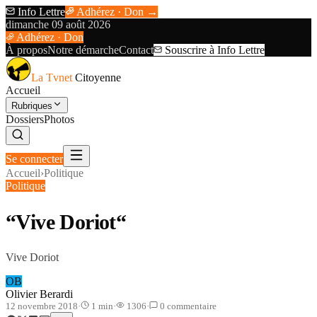
Info Lettre
Adhérez · Don →
dimanche 09 août 2026
Adhérez · Don
À propos
Notre démarche
Contact
Souscrire à Info Lettre
La Tvnet
Citoyenne
Accueil
Rubriques
Dossiers
Photos
Se connecter
Accueil
›
Politique
Politique
“Vive Doriot“
Vive Doriot
OB
Olivier Berardi
12 novembre 2018
·
1
min
·
1306
·
0
commentaire