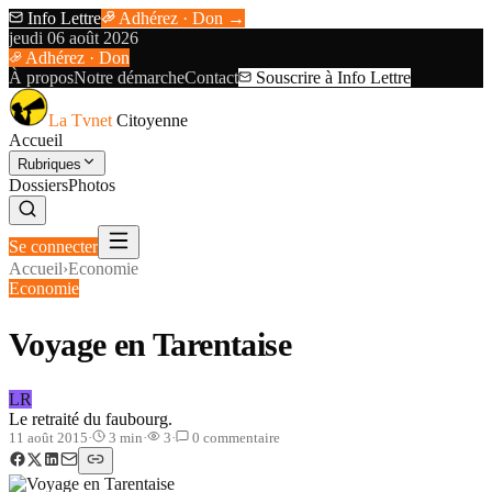
Info Lettre
Adhérez · Don →
jeudi 06 août 2026
Adhérez · Don
À propos
Notre démarche
Contact
Souscrire à Info Lettre
La Tvnet
Citoyenne
Accueil
Rubriques
Dossiers
Photos
Se connecter
Accueil
›
Economie
Economie
Voyage en Tarentaise
LR
Le retraité du faubourg.
11 août 2015
·
3
min
·
3
·
0
commentaire