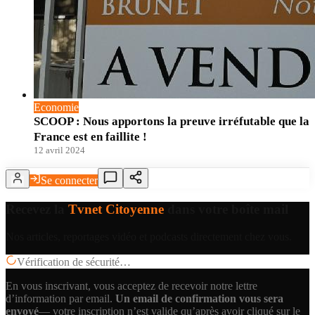
Economie
SCOOP : Nous apportons la preuve irréfutable que la
France est en faillite !
12 avril 2024
Se connecter
Recevez la
Tvnet Citoyenne
dans votre boîte mail
Nos articles, reportages vidéo et podcasts directement chez vous.
Vérification de sécurité…
En vous inscrivant, vous acceptez de recevoir notre lettre
d’information par email.
Un email de confirmation vous sera
envoyé
— votre inscription n’est valide qu’après avoir cliqué sur le