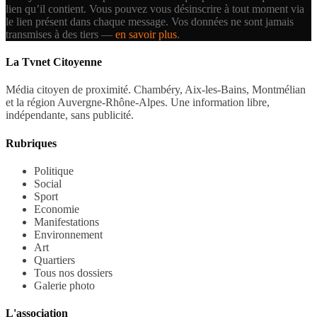
lien qu’il contient.
Vous pouvez vous désinscrire à tout moment via
le lien présent dans chaque message. Vos données ne sont jamais
transmises à des tiers —
en savoir plus
.
La Tvnet Citoyenne
Média citoyen de proximité. Chambéry, Aix-les-Bains, Montmélian
et la région Auvergne-Rhône-Alpes. Une information libre,
indépendante, sans publicité.
Rubriques
Politique
Social
Sport
Economie
Manifestations
Environnement
Art
Quartiers
Tous nos dossiers
Galerie photo
L'association