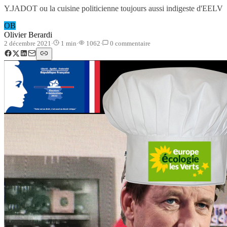
Y.JADOT ou la cuisine politicienne toujours aussi indigeste d'EELV
OB
Olivier Berardi
2 décembre 2021
·
1
min
·
1062
·
0
commentaire