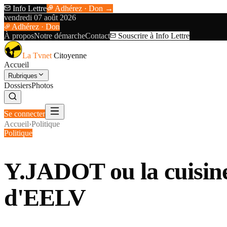
Info Lettre
Adhérez · Don →
vendredi 07 août 2026
Adhérez · Don
À propos
Notre démarche
Contact
Souscrire à Info Lettre
La Tvnet
Citoyenne
Accueil
Rubriques
Dossiers
Photos
Se connecter
Accueil
›
Politique
Politique
Y.JADOT ou la cuisine 
d'EELV