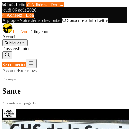
Info Lettre
Adhérez · Don →
jeudi 06 août 2026
Adhérez · Don
À propos
Notre démarche
Contact
Souscrire à Info Lettre
La Tvnet
Citoyenne
Accueil
Rubriques
Dossiers
Photos
Se connecter
Accueil
›
Rubriques
Rubrique
Sante
71
contenu
s
· page 1 / 3