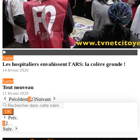
Sante
Les hospitaliers envahissent l'ARS: la colère gronde !
14 février 2020
Sante
Tout nouveau
11 février 2020
Précédent
1
2
3
Suivant
OK
Préc.
1
2
…
Suiv.