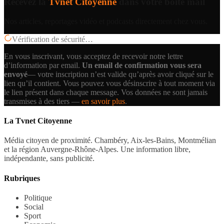
Recevez la
Tvnet Citoyenne
dans votre boîte mail
Nos articles, reportages vidéo et podcasts directement chez vous.
Vérification de sécurité…
En vous inscrivant, vous acceptez de recevoir notre lettre
d’information par email.
Un email de confirmation vous sera
envoyé
— votre inscription n’est valide qu’après avoir cliqué sur le
lien qu’il contient.
Vous pouvez vous désinscrire à tout moment via
le lien présent dans chaque message. Vos données ne sont jamais
transmises à des tiers —
en savoir plus
.
La Tvnet Citoyenne
Média citoyen de proximité. Chambéry, Aix-les-Bains, Montmélian
et la région Auvergne-Rhône-Alpes. Une information libre,
indépendante, sans publicité.
Rubriques
Politique
Social
Sport