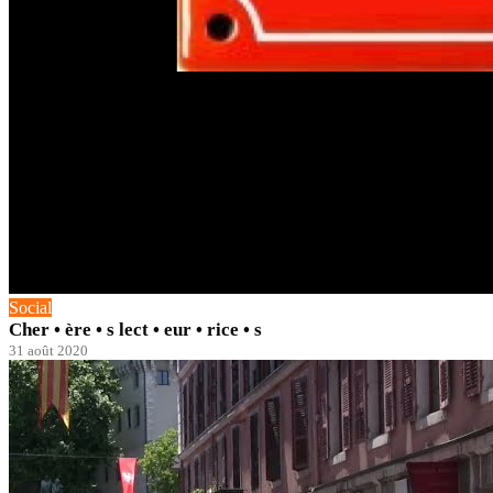
Social
Cher • ère • s lect • eur • rice • s
31 août 2020