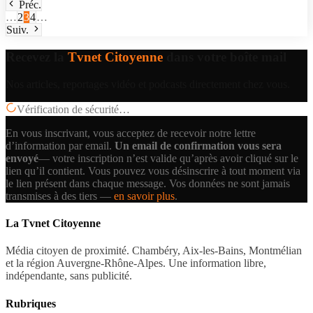
Préc.
…
2
3
4
…
Suiv.
Recevez la
Tvnet Citoyenne
dans votre boîte mail
Nos articles, reportages vidéo et podcasts directement chez vous.
Vérification de sécurité…
En vous inscrivant, vous acceptez de recevoir notre lettre
d’information par email.
Un email de confirmation vous sera
envoyé
— votre inscription n’est valide qu’après avoir cliqué sur le
lien qu’il contient.
Vous pouvez vous désinscrire à tout moment via
le lien présent dans chaque message. Vos données ne sont jamais
transmises à des tiers —
en savoir plus
.
La Tvnet Citoyenne
Média citoyen de proximité. Chambéry, Aix-les-Bains, Montmélian
et la région Auvergne-Rhône-Alpes. Une information libre,
indépendante, sans publicité.
Rubriques