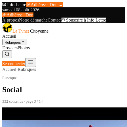
Info Lettre
Adhérez · Don →
samedi 08 août 2026
Adhérez · Don
À propos
Notre démarche
Contact
Souscrire à Info Lettre
La Tvnet
Citoyenne
Accueil
Rubriques
Dossiers
Photos
Se connecter
Accueil
›
Rubriques
Rubrique
Social
332
contenu
s
· page 3 / 14