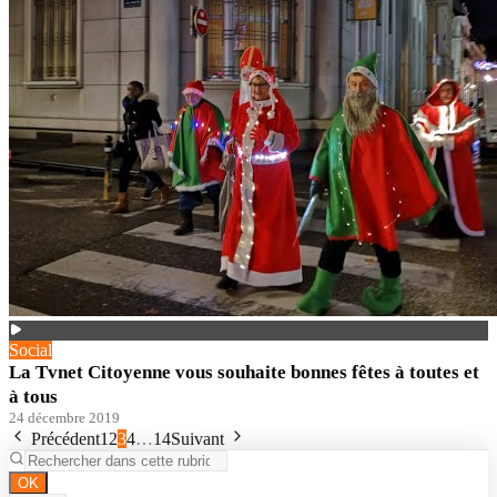
Social
La Tvnet Citoyenne vous souhaite bonnes fêtes à toutes et
à tous
24 décembre 2019
Précédent
1
2
3
4
…
14
Suivant
OK