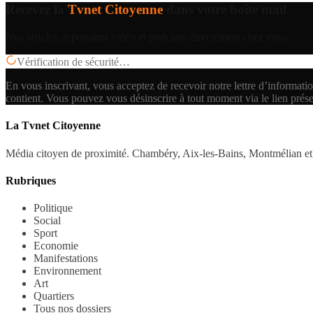
Recevez la
Tvnet Citoyenne
dans votre boîte mail
Nos articles, reportages vidéo et podcasts directement chez vous.
Vérification de sécurité…
En vous inscrivant, vous acceptez de recevoir notre lettre d’informatio
contient.
Vous pouvez vous désinscrire à tout moment via le lien prés
La Tvnet Citoyenne
Média citoyen de proximité. Chambéry, Aix-les-Bains, Montmélian et 
Rubriques
Politique
Social
Sport
Economie
Manifestations
Environnement
Art
Quartiers
Tous nos dossiers