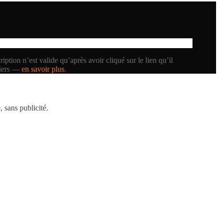
iption n’est valide qu’après avoir cliqué sur le lien qu’il
tiers —
en savoir plus
.
 sans publicité.