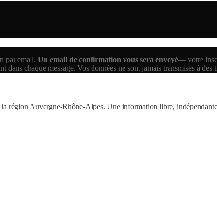
n par email.
Un email de confirmation vous sera envoyé
— votre inscr
ent dans chaque message. Vos données ne sont jamais transmises à des 
la région Auvergne-Rhône-Alpes. Une information libre, indépendante,