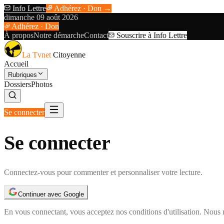
Info Lettre
Adhérez · Don →
dimanche 09 août 2026
Adhérez · Don
À propos
Notre démarche
Contact
Souscrire à Info Lettre
La Tvnet
Citoyenne
Accueil
Rubriques
Dossiers
Photos
Se connecter
Se connecter
Connectez-vous pour commenter et personnaliser votre lecture.
Continuer avec Google
En vous connectant, vous acceptez nos
conditions d'utilisation
. Nous 