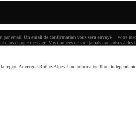
n par email.
Un email de confirmation vous sera envoyé
— votre inscr
ent dans chaque message. Vos données ne sont jamais transmises à des 
la région Auvergne-Rhône-Alpes. Une information libre, indépendante,