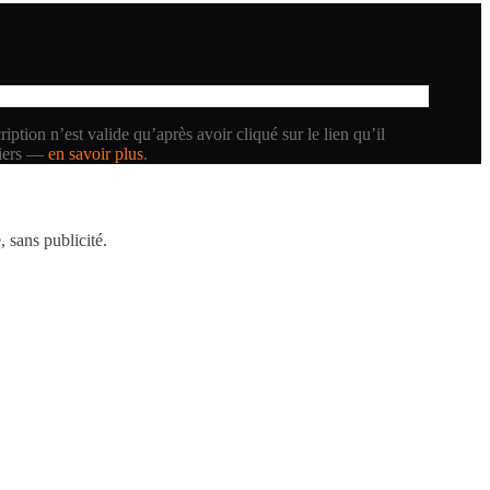
iption n’est valide qu’après avoir cliqué sur le lien qu’il
tiers —
en savoir plus
.
 sans publicité.