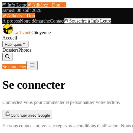
Info Lettre
Adhérez · Don →
samedi 08 août 2026
Adhérez · Don
À propos
Notre démarche
Contact
Souscrire à Info Lettre
La Tvnet
Citoyenne
Accueil
Rubriques
Dossiers
Photos
Se connecter
Se connecter
Connectez-vous pour commenter et personnaliser votre lecture.
Continuer avec Google
En vous connectant, vous acceptez nos
conditions d'utilisation
. Nous 