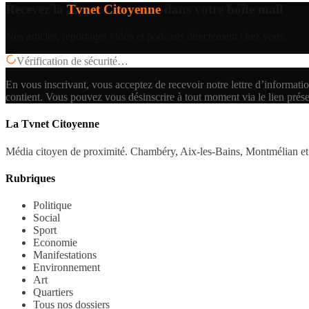
Recevez la
Tvnet Citoyenne
dans votre boîte mail
Nos articles, reportages vidéo et podcasts directement chez vous.
Vérification de sécurité…
En vous inscrivant, vous acceptez de recevoir notre lettre d’informatio
contient.
Vous pouvez vous désinscrire à tout moment via le lien prés
La Tvnet Citoyenne
Média citoyen de proximité. Chambéry, Aix-les-Bains, Montmélian et 
Rubriques
Politique
Social
Sport
Economie
Manifestations
Environnement
Art
Quartiers
Tous nos dossiers