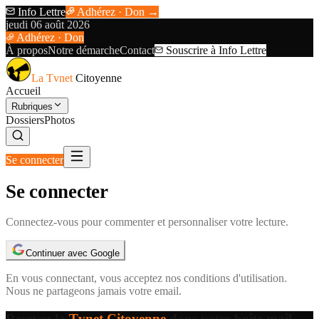
Info Lettre
Adhérez · Don →
jeudi 06 août 2026
Adhérez · Don
À propos
Notre démarche
Contact
Souscrire à Info Lettre
La Tvnet
Citoyenne
Accueil
Rubriques
Dossiers
Photos
Se connecter
Se connecter
Connectez-vous pour commenter et personnaliser votre lecture.
Continuer avec Google
En vous connectant, vous acceptez nos
conditions d'utilisation
.
Nous ne partageons jamais votre email.
Recevez la
Tvnet Citoyenne
dans votre boîte mail