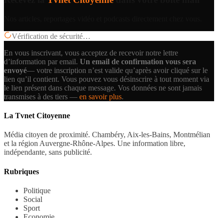
Nos articles, reportages vidéo et podcasts directement chez vous.
Vérification de sécurité…
En vous inscrivant, vous acceptez de recevoir notre lettre
d’information par email.
Un email de confirmation vous sera
envoyé
— votre inscription n’est valide qu’après avoir cliqué sur le
lien qu’il contient.
Vous pouvez vous désinscrire à tout moment via
le lien présent dans chaque message. Vos données ne sont jamais
transmises à des tiers —
en savoir plus
.
La Tvnet Citoyenne
Média citoyen de proximité. Chambéry, Aix-les-Bains, Montmélian
et la région Auvergne-Rhône-Alpes. Une information libre,
indépendante, sans publicité.
Rubriques
Politique
Social
Sport
Economie