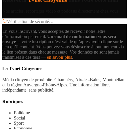
Nos articles, reportages vidéo et podcasts directement chez vous.
Vérification de sécurité…
En vous inscrivant, vous acceptez de recevoir notre lettre
d’information par email.
Un email de confirmation vous sera
envoyé
— votre inscription n’est valide qu’après avoir cliqué sur le
lien qu’il contient.
Vous pouvez vous désinscrire à tout moment via
le lien présent dans chaque message. Vos données ne sont jamais
transmises à des tiers —
en savoir plus
.
La Tvnet Citoyenne
Média citoyen de proximité. Chambéry, Aix-les-Bains, Montmélian
et la région Auvergne-Rhône-Alpes. Une information libre,
indépendante, sans publicité.
Rubriques
Politique
Social
Sport
Economie