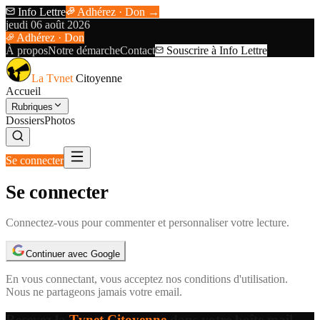
Info Lettre
Adhérez · Don →
jeudi 06 août 2026
Adhérez · Don
À propos
Notre démarche
Contact
Souscrire à Info Lettre
La Tvnet
Citoyenne
Accueil
Rubriques
Dossiers
Photos
Se connecter
Se connecter
Connectez-vous pour commenter et personnaliser votre lecture.
Continuer avec Google
En vous connectant, vous acceptez nos
conditions d'utilisation
.
Nous ne partageons jamais votre email.
Recevez la
Tvnet Citoyenne
dans votre boîte mail