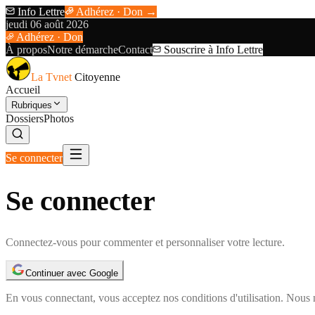
Info Lettre
Adhérez · Don →
jeudi 06 août 2026
Adhérez · Don
À propos
Notre démarche
Contact
Souscrire à Info Lettre
La Tvnet
Citoyenne
Accueil
Rubriques
Dossiers
Photos
Se connecter
Se connecter
Connectez-vous pour commenter et personnaliser votre lecture.
Continuer avec Google
En vous connectant, vous acceptez nos
conditions d'utilisation
. Nous 