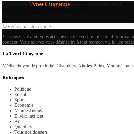
Recevez la
Tvnet Citoyenne
dans votre boîte mail
Nos articles, reportages vidéo et podcasts directement chez vous.
Vérification de sécurité…
En vous inscrivant, vous acceptez de recevoir notre lettre d’informatio
contient.
Vous pouvez vous désinscrire à tout moment via le lien prés
La Tvnet Citoyenne
Média citoyen de proximité. Chambéry, Aix-les-Bains, Montmélian et 
Rubriques
Politique
Social
Sport
Economie
Manifestations
Environnement
Art
Quartiers
Tous nos dossiers