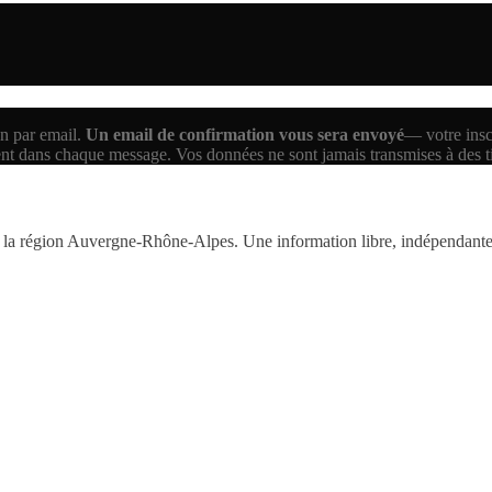
n par email.
Un email de confirmation vous sera envoyé
— votre inscr
ent dans chaque message. Vos données ne sont jamais transmises à des 
la région Auvergne-Rhône-Alpes. Une information libre, indépendante,