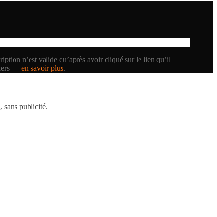
iption n’est valide qu’après avoir cliqué sur le lien qu’il
tiers —
en savoir plus
.
 sans publicité.