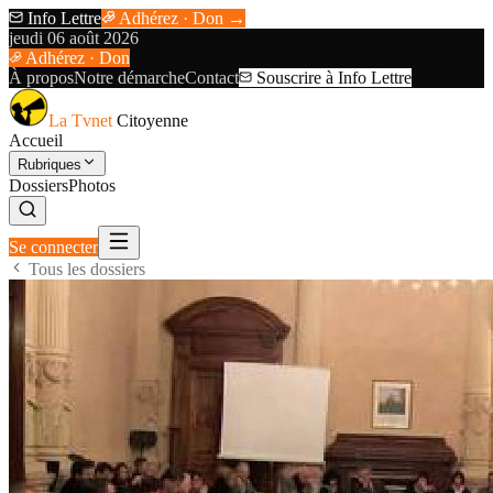
Info Lettre
Adhérez · Don →
jeudi 06 août 2026
Adhérez · Don
À propos
Notre démarche
Contact
Souscrire à Info Lettre
La Tvnet
Citoyenne
Accueil
Rubriques
Dossiers
Photos
Se connecter
Tous les dossiers