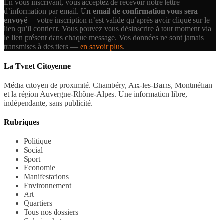
En vous inscrivant, vous acceptez de recevoir notre lettre
d’information par email.
Un email de confirmation vous sera
envoyé
— votre inscription n’est valide qu’après avoir cliqué sur le
lien qu’il contient.
Vous pouvez vous désinscrire à tout moment via
le lien présent dans chaque message. Vos données ne sont jamais
transmises à des tiers —
en savoir plus
.
La Tvnet Citoyenne
Média citoyen de proximité. Chambéry, Aix-les-Bains, Montmélian
et la région Auvergne-Rhône-Alpes. Une information libre,
indépendante, sans publicité.
Rubriques
Politique
Social
Sport
Economie
Manifestations
Environnement
Art
Quartiers
Tous nos dossiers