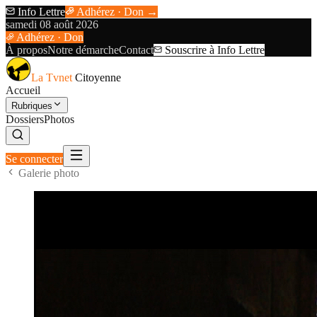
Info Lettre
Adhérez · Don →
samedi 08 août 2026
Adhérez · Don
À propos
Notre démarche
Contact
Souscrire à Info Lettre
La Tvnet
Citoyenne
Accueil
Rubriques
Dossiers
Photos
Se connecter
Galerie photo