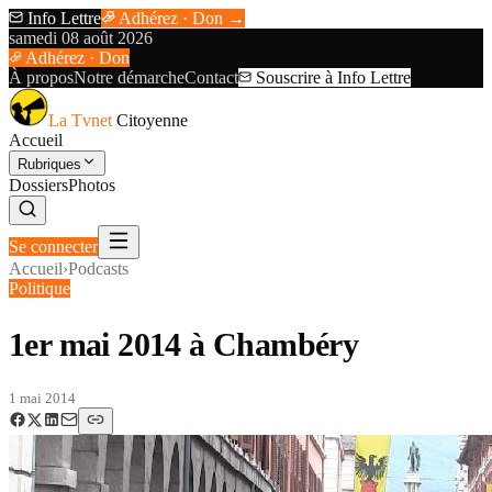
Info Lettre
Adhérez · Don →
samedi 08 août 2026
Adhérez · Don
À propos
Notre démarche
Contact
Souscrire à Info Lettre
La Tvnet
Citoyenne
Accueil
Rubriques
Dossiers
Photos
Se connecter
Accueil
›
Podcasts
Politique
1er mai 2014 à Chambéry
1 mai 2014