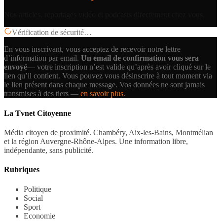
Nos articles, reportages vidéo et podcasts directement chez vous.
Vérification de sécurité…
En vous inscrivant, vous acceptez de recevoir notre lettre
d’information par email.
Un email de confirmation vous sera
envoyé
— votre inscription n’est valide qu’après avoir cliqué sur le
lien qu’il contient.
Vous pouvez vous désinscrire à tout moment via
le lien présent dans chaque message. Vos données ne sont jamais
transmises à des tiers —
en savoir plus
.
La Tvnet Citoyenne
Média citoyen de proximité. Chambéry, Aix-les-Bains, Montmélian
et la région Auvergne-Rhône-Alpes. Une information libre,
indépendante, sans publicité.
Rubriques
Politique
Social
Sport
Economie