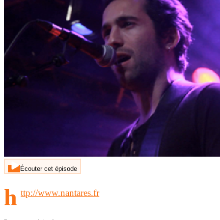
Écouter cet épisode
h
ttp://www.nantares.fr