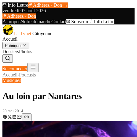
Info Lettre
Adhérez · Don →
vendredi 07 août 2026
Adhérez · Don
À propos
Notre démarche
Contact
Souscrire à Info Lettre
La Tvnet
Citoyenne
Accueil
Rubriques
Dossiers
Photos
Se connecter
Accueil
›
Podcasts
Musiques
Au loin par Nantares
20 mai 2014