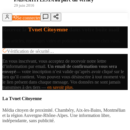
29 juin 2016
Se connecter
Recevez la
Tvnet Citoyenne
dans votre boîte mail
Nos articles, reportages vidéo et podcasts directement chez vous.
Vérification de sécurité…
En vous inscrivant, vous acceptez de recevoir notre lettre
d’information par email.
Un email de confirmation vous sera
envoyé
— votre inscription n’est valide qu’après avoir cliqué sur le
lien qu’il contient.
Vous pouvez vous désinscrire à tout moment via
le lien présent dans chaque message. Vos données ne sont jamais
transmises à des tiers —
en savoir plus
.
La Tvnet Citoyenne
Média citoyen de proximité. Chambéry, Aix-les-Bains, Montmélian
et la région Auvergne-Rhône-Alpes. Une information libre,
indépendante, sans publicité.