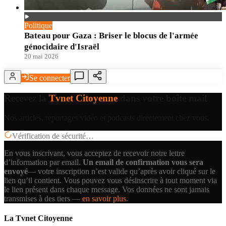
Politique
Bateau pour Gaza : Briser le blocus de l'armée
génocidaire d'Israël
20 mai 2026
Se connecter
Recevez la
Tvnet Citoyenne
dans votre boîte mail
Nos articles, reportages vidéo et podcasts directement chez vous.
Vérification de sécurité…
En vous inscrivant, vous acceptez de recevoir notre lettre
d’information par email.
Un email de confirmation vous sera
envoyé
— votre inscription n’est valide qu’après avoir cliqué sur le
lien qu’il contient.
Vous pouvez vous désinscrire à tout moment via
le lien présent dans chaque message. Vos données ne sont jamais
transmises à des tiers —
en savoir plus
.
La Tvnet Citoyenne