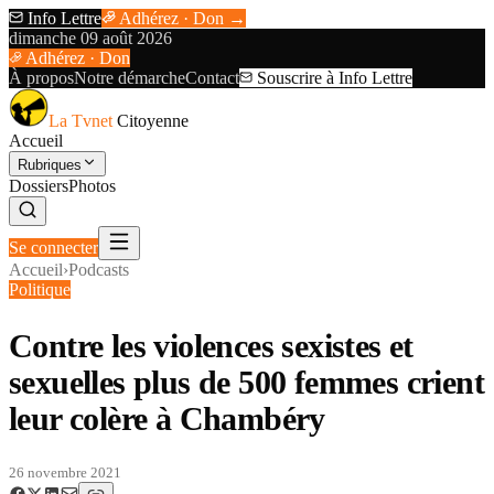
Info Lettre
Adhérez · Don →
dimanche 09 août 2026
Adhérez · Don
À propos
Notre démarche
Contact
Souscrire à Info Lettre
La Tvnet
Citoyenne
Accueil
Rubriques
Dossiers
Photos
Se connecter
Accueil
›
Podcasts
Politique
Contre les violences sexistes et
sexuelles plus de 500 femmes crient
leur colère à Chambéry
26 novembre 2021