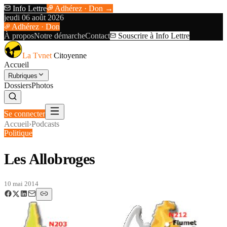
Info Lettre
Adhérez · Don →
jeudi 06 août 2026
Adhérez · Don
À propos
Notre démarche
Contact
Souscrire à Info Lettre
La Tvnet
Citoyenne
Accueil
Rubriques
Dossiers
Photos
Se connecter
Accueil
›
Podcasts
Politique
Les Allobroges
10 mai 2014