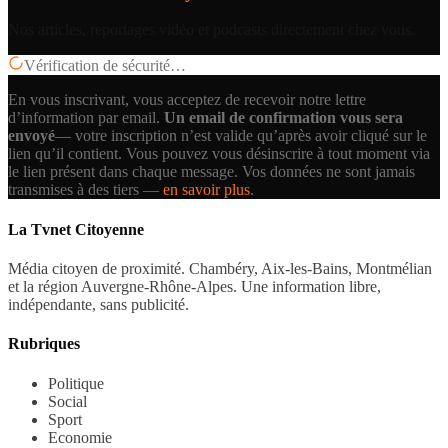
Nos articles, reportages vidéo et podcasts directement chez vous.
Vérification de sécurité…
En vous inscrivant, vous acceptez de recevoir notre lettre
d’information par email.
Un email de confirmation vous sera
envoyé
— votre inscription n’est valide qu’après avoir cliqué sur le
lien qu’il contient.
Vous pouvez vous désinscrire à tout moment via
le lien présent dans chaque message. Vos données ne sont jamais
transmises à des tiers —
en savoir plus
.
La Tvnet Citoyenne
Média citoyen de proximité. Chambéry, Aix-les-Bains, Montmélian
et la région Auvergne-Rhône-Alpes. Une information libre,
indépendante, sans publicité.
Rubriques
Politique
Social
Sport
Economie