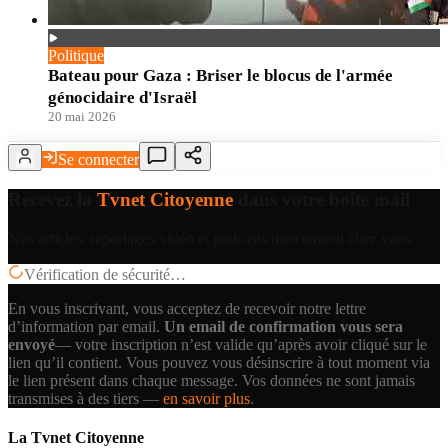
Politique
Bateau pour Gaza : Briser le blocus de l'armée
génocidaire d'Israël
20 mai 2026
Se connecter
Recevez la
Tvnet Citoyenne
dans votre boîte mail
Nos articles, reportages vidéo et podcasts directement chez vous.
Vérification de sécurité…
En vous inscrivant, vous acceptez de recevoir notre lettre
d’information par email.
Un email de confirmation vous sera
envoyé
— votre inscription n’est valide qu’après avoir cliqué sur le
lien qu’il contient.
Vous pouvez vous désinscrire à tout moment via
le lien présent dans chaque message. Vos données ne sont jamais
transmises à des tiers —
en savoir plus
.
La Tvnet Citoyenne