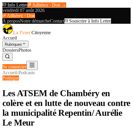
Info Lettre
Adhérez · Don →
vendredi 07 août 2026
Adhérez · Don
À propos
Notre démarche
Contact
Souscrire à Info Lettre
La Tvnet
Citoyenne
Accueil
Rubriques
Dossiers
Photos
Se connecter
Accueil
›
Podcasts
Politique
Les ATSEM de Chambéry en
colère et en lutte de nouveau contre
la municipalité Repentin/ Aurélie
Le Meur