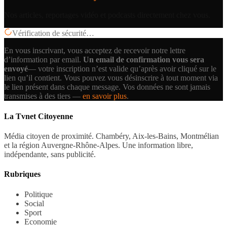
Nos articles, reportages vidéo et podcasts directement chez vous.
Vérification de sécurité…
En vous inscrivant, vous acceptez de recevoir notre lettre
d’information par email.
Un email de confirmation vous sera
envoyé
— votre inscription n’est valide qu’après avoir cliqué sur le
lien qu’il contient.
Vous pouvez vous désinscrire à tout moment via
le lien présent dans chaque message. Vos données ne sont jamais
transmises à des tiers —
en savoir plus
.
La Tvnet Citoyenne
Média citoyen de proximité. Chambéry, Aix-les-Bains, Montmélian
et la région Auvergne-Rhône-Alpes. Une information libre,
indépendante, sans publicité.
Rubriques
Politique
Social
Sport
Economie