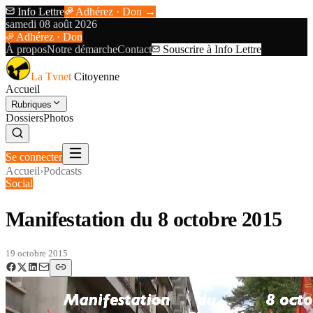
Info Lettre
Adhérez · Don →
samedi 08 août 2026
Adhérez · Don
À propos
Notre démarche
Contact
Souscrire à Info Lettre
La Tvnet
Citoyenne
Accueil
Rubriques
Dossiers
Photos
Se connecter
Accueil
›
Podcasts
Social
Manifestation du 8 octobre 2015
19 octobre 2015