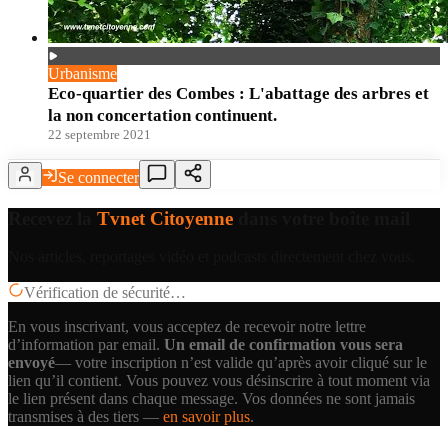
Urbanisme
Eco-quartier des Combes : L'abattage des arbres et
la non concertation continuent.
22 septembre 2021
Se connecter
Recevez la
Tvnet Citoyenne
dans votre boîte mail
Nos articles, reportages vidéo et podcasts directement chez vous.
Vérification de sécurité…
En vous inscrivant, vous acceptez de recevoir notre lettre
d’information par email.
Un email de confirmation vous sera
envoyé
— votre inscription n’est valide qu’après avoir cliqué sur le
lien qu’il contient.
Vous pouvez vous désinscrire à tout moment via
le lien présent dans chaque message. Vos données ne sont jamais
transmises à des tiers —
en savoir plus
.