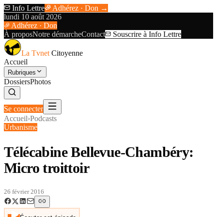
Info Lettre
Adhérez · Don →
lundi 10 août 2026
Adhérez · Don
À propos
Notre démarche
Contact
Souscrire à Info Lettre
La Tvnet
Citoyenne
Accueil
Rubriques
Dossiers
Photos
Se connecter
Accueil
›
Podcasts
Urbanisme
Télécabine Bellevue-Chambéry:
Micro troittoir
26 février 2016