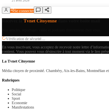
21 avril 2026
Se connecter
Recevez la
Tvnet Citoyenne
dans votre boîte mail
Nos articles, reportages vidéo et podcasts directement chez vous.
Vérification de sécurité…
En vous inscrivant, vous acceptez de recevoir notre lettre d’informatio
contient.
Vous pouvez vous désinscrire à tout moment via le lien prés
La Tvnet Citoyenne
Média citoyen de proximité. Chambéry, Aix-les-Bains, Montmélian et 
Rubriques
Politique
Social
Sport
Economie
Manifestations