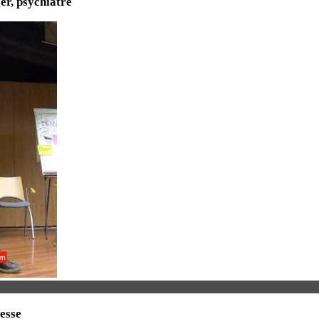
er, psychiatre
esse