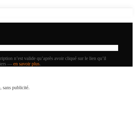
iption n’est valide qu’après avoir cliqué sur le lien qu’il
tiers —
en savoir plus
.
 sans publicité.