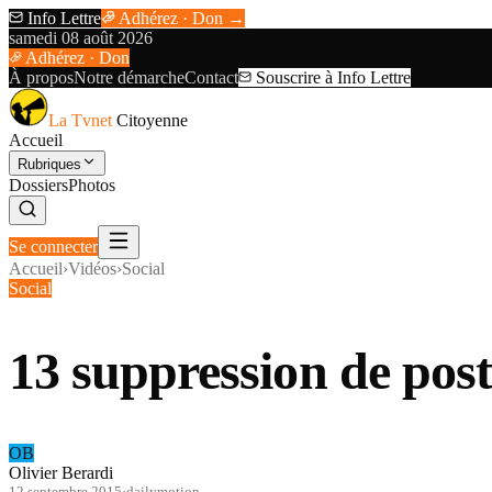
Info Lettre
Adhérez · Don →
samedi 08 août 2026
Adhérez · Don
À propos
Notre démarche
Contact
Souscrire à Info Lettre
La Tvnet
Citoyenne
Accueil
Rubriques
Dossiers
Photos
Se connecter
Accueil
›
Vidéos
›
Social
Social
13 suppression de pos
OB
Olivier Berardi
12 septembre 2015
·
dailymotion