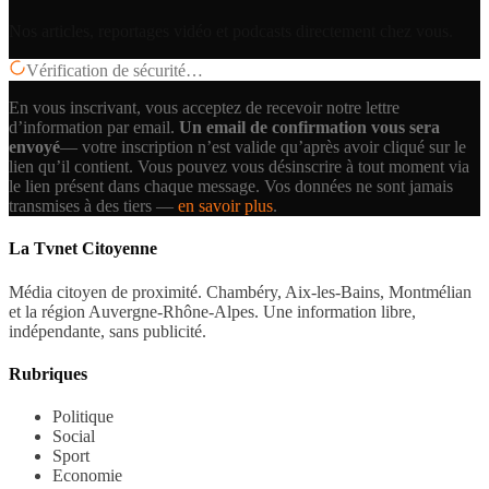
Nos articles, reportages vidéo et podcasts directement chez vous.
Vérification de sécurité…
En vous inscrivant, vous acceptez de recevoir notre lettre
d’information par email.
Un email de confirmation vous sera
envoyé
— votre inscription n’est valide qu’après avoir cliqué sur le
lien qu’il contient.
Vous pouvez vous désinscrire à tout moment via
le lien présent dans chaque message. Vos données ne sont jamais
transmises à des tiers —
en savoir plus
.
La Tvnet Citoyenne
Média citoyen de proximité. Chambéry, Aix-les-Bains, Montmélian
et la région Auvergne-Rhône-Alpes. Une information libre,
indépendante, sans publicité.
Rubriques
Politique
Social
Sport
Economie