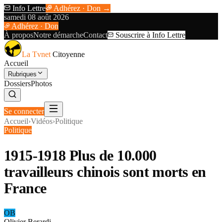
Info Lettre
Adhérez · Don →
samedi 08 août 2026
Adhérez · Don
À propos
Notre démarche
Contact
Souscrire à Info Lettre
La Tvnet
Citoyenne
Accueil
Rubriques
Dossiers
Photos
Se connecter
Accueil
›
Vidéos
›
Politique
Politique
1915-1918 Plus de 10.000
travailleurs chinois sont morts en
France
OB
Olivier Berardi