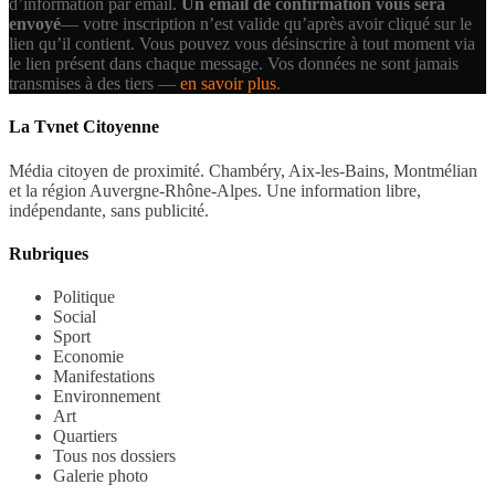
d’information par email.
Un email de confirmation vous sera
envoyé
— votre inscription n’est valide qu’après avoir cliqué sur le
lien qu’il contient.
Vous pouvez vous désinscrire à tout moment via
le lien présent dans chaque message. Vos données ne sont jamais
transmises à des tiers —
en savoir plus
.
La Tvnet Citoyenne
Média citoyen de proximité. Chambéry, Aix-les-Bains, Montmélian
et la région Auvergne-Rhône-Alpes. Une information libre,
indépendante, sans publicité.
Rubriques
Politique
Social
Sport
Economie
Manifestations
Environnement
Art
Quartiers
Tous nos dossiers
Galerie photo