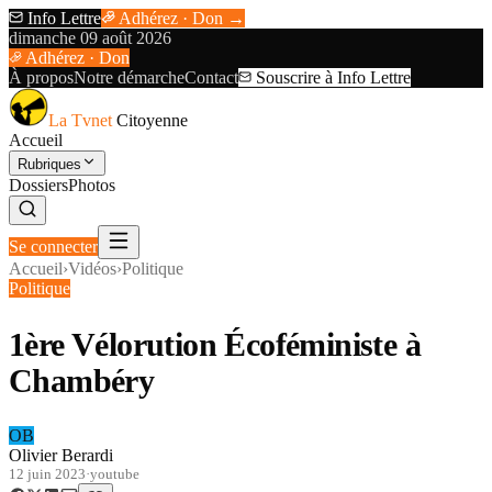
Info Lettre
Adhérez · Don →
dimanche 09 août 2026
Adhérez · Don
À propos
Notre démarche
Contact
Souscrire à Info Lettre
La Tvnet
Citoyenne
Accueil
Rubriques
Dossiers
Photos
Se connecter
Accueil
›
Vidéos
›
Politique
Politique
1ère Vélorution Écoféministe à
Chambéry
OB
Olivier Berardi
12 juin 2023
·
youtube