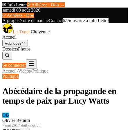
Info Lettre
Adhérez · Don →
samedi 08 août 2026
Adhérez · Don
À propos
Notre démarche
Contact
Souscrire à Info Lettre
La Tvnet
Citoyenne
Accueil
Rubriques
Dossiers
Photos
Se connecter
Accueil
›
Vidéos
›
Politique
Politique
Abécédaire de la propagande en
temps de paix par Lucy Watts
OB
Olivier Berardi
7 mai 2017
·
dailymotion