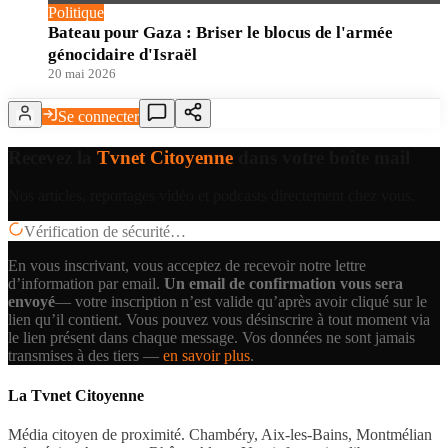
Politique
Bateau pour Gaza : Briser le blocus de l'armée
génocidaire d'Israël
20 mai 2026
Se connecter
Recevez la
Tvnet Citoyenne
dans votre boîte mail
Nos articles, reportages vidéo et podcasts directement chez vous.
Vérification de sécurité…
En vous inscrivant, vous acceptez de recevoir notre lettre
d’information par email.
Un email de confirmation vous sera
envoyé
— votre inscription n’est valide qu’après avoir cliqué sur le
lien qu’il contient.
Vous pouvez vous désinscrire à tout moment via
le lien présent dans chaque message. Vos données ne sont jamais
transmises à des tiers —
en savoir plus
.
La Tvnet Citoyenne
Média citoyen de proximité. Chambéry, Aix-les-Bains, Montmélian