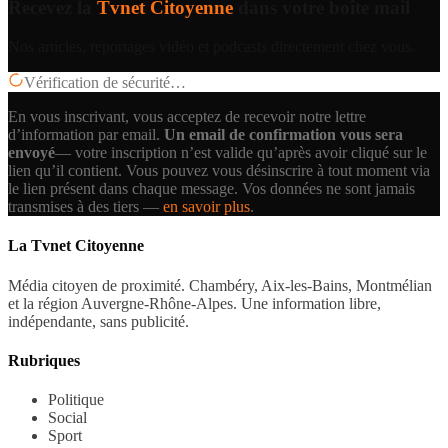
Recevez la
Tvnet Citoyenne
dans votre boîte mail
Nos articles, reportages vidéo et podcasts directement chez vous.
Vérification de sécurité…
En vous inscrivant, vous acceptez de recevoir notre lettre
d’information par email.
Un email de confirmation vous sera
envoyé
— votre inscription n’est valide qu’après avoir cliqué sur le
lien qu’il contient.
Vous pouvez vous désinscrire à tout moment via
le lien présent dans chaque message. Vos données ne sont jamais
transmises à des tiers —
en savoir plus
.
La Tvnet Citoyenne
Média citoyen de proximité. Chambéry, Aix-les-Bains, Montmélian
et la région Auvergne-Rhône-Alpes. Une information libre,
indépendante, sans publicité.
Rubriques
Politique
Social
Sport