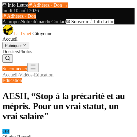
Info Lettre
Adhérez · Don →
lundi 10 août 2026
Adhérez · Don
À propos
Notre démarche
Contact
Souscrire à Info Lettre
La Tvnet
Citoyenne
Accueil
Rubriques
Dossiers
Photos
Se connecter
Accueil
›
Vidéos
›
Education
Education
AESH, “Stop à la précarité et au
mépris. Pour un vrai statut, un
vrai salaire"
OB
Olivier Berardi