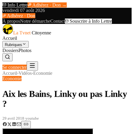
Info Lettre
Adhérez · Don →
vendredi 07 août 2026
Adhérez · Don
À propos
Notre démarche
Contact
Souscrire à Info Lettre
La Tvnet
Citoyenne
Accueil
Rubriques
Dossiers
Photos
Se connecter
Accueil
›
Vidéos
›
Economie
Economie
Aix les Bains, Linky ou pas Linky
?
29 avril 2018
·
youtube