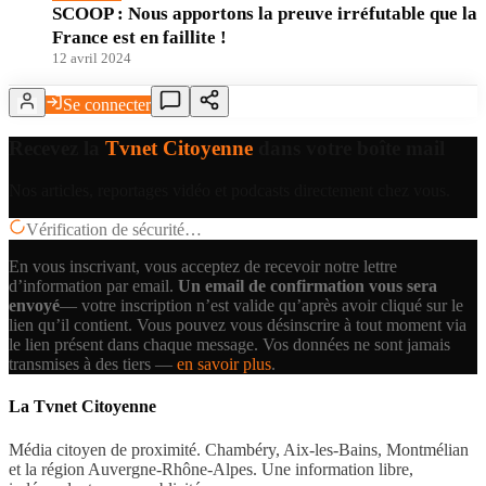
SCOOP : Nous apportons la preuve irréfutable que la
France est en faillite !
12 avril 2024
Se connecter
Recevez la
Tvnet Citoyenne
dans votre boîte mail
Nos articles, reportages vidéo et podcasts directement chez vous.
Vérification de sécurité…
En vous inscrivant, vous acceptez de recevoir notre lettre
d’information par email.
Un email de confirmation vous sera
envoyé
— votre inscription n’est valide qu’après avoir cliqué sur le
lien qu’il contient.
Vous pouvez vous désinscrire à tout moment via
le lien présent dans chaque message. Vos données ne sont jamais
transmises à des tiers —
en savoir plus
.
La Tvnet Citoyenne
Média citoyen de proximité. Chambéry, Aix-les-Bains, Montmélian
et la région Auvergne-Rhône-Alpes. Une information libre,