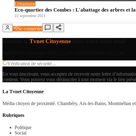
Urbanisme
Eco-quartier des Combes : L'abattage des arbres et la
22 septembre 2021
Se connecter
Recevez la
Tvnet Citoyenne
dans votre boîte mail
Nos articles, reportages vidéo et podcasts directement chez vous.
Vérification de sécurité…
En vous inscrivant, vous acceptez de recevoir notre lettre d’informatio
contient.
Vous pouvez vous désinscrire à tout moment via le lien prés
La Tvnet Citoyenne
Média citoyen de proximité. Chambéry, Aix-les-Bains, Montmélian et 
Rubriques
Politique
Social