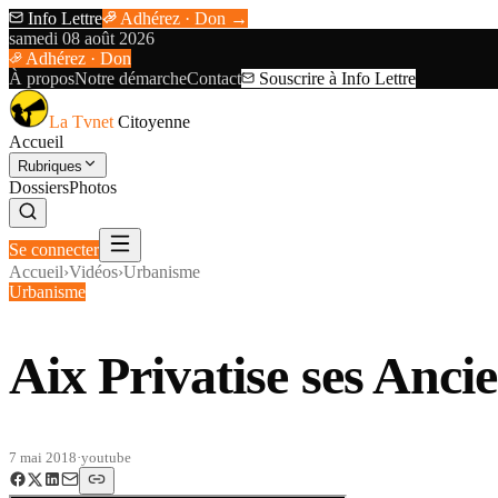
Info Lettre
Adhérez · Don →
samedi 08 août 2026
Adhérez · Don
À propos
Notre démarche
Contact
Souscrire à Info Lettre
La Tvnet
Citoyenne
Accueil
Rubriques
Dossiers
Photos
Se connecter
Accueil
›
Vidéos
›
Urbanisme
Urbanisme
Aix Privatise ses An
7 mai 2018
·
youtube