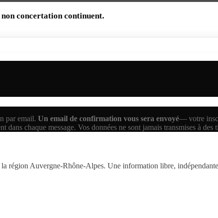
 non concertation continuent.
n par email.
Un email de confirmation vous sera envoyé
— votre inscr
ent dans chaque message. Vos données ne sont jamais transmises à des 
la région Auvergne-Rhône-Alpes. Une information libre, indépendante,