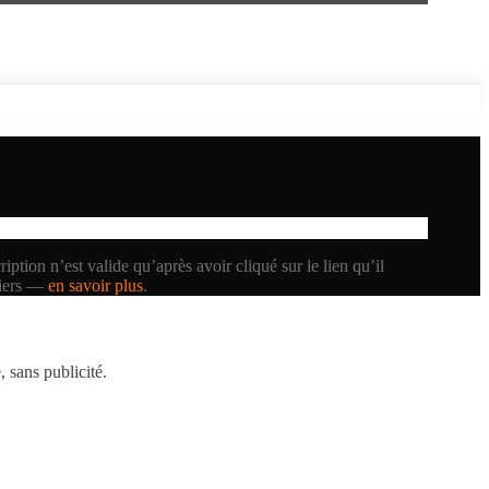
iption n’est valide qu’après avoir cliqué sur le lien qu’il
tiers —
en savoir plus
.
 sans publicité.