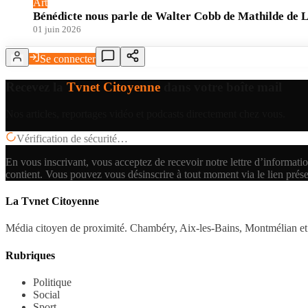
Art
Bénédicte nous parle de Walter Cobb de Mathilde de 
01 juin 2026
Se connecter
Recevez la
Tvnet Citoyenne
dans votre boîte mail
Nos articles, reportages vidéo et podcasts directement chez vous.
Vérification de sécurité…
En vous inscrivant, vous acceptez de recevoir notre lettre d’informatio
contient.
Vous pouvez vous désinscrire à tout moment via le lien prés
La Tvnet Citoyenne
Média citoyen de proximité. Chambéry, Aix-les-Bains, Montmélian et 
Rubriques
Politique
Social
Sport