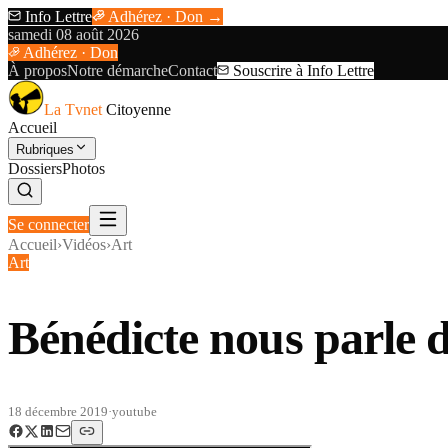
Info Lettre
Adhérez · Don →
samedi 08 août 2026
Adhérez · Don
À propos
Notre démarche
Contact
Souscrire à Info Lettre
La Tvnet
Citoyenne
Accueil
Rubriques
Dossiers
Photos
Se connecter
Accueil
›
Vidéos
›
Art
Art
Bénédicte nous parle
18 décembre 2019
·
youtube