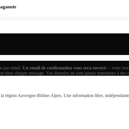
Lagausie
n par email.
Un email de confirmation vous sera envoyé
— votre inscr
ent dans chaque message. Vos données ne sont jamais transmises à des 
la région Auvergne-Rhône-Alpes. Une information libre, indépendante,