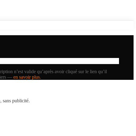
iption n’est valide qu’après avoir cliqué sur le lien qu’il
tiers —
en savoir plus
.
 sans publicité.