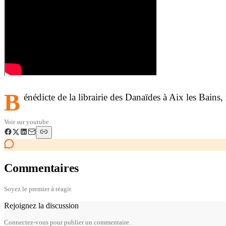
B
énédicte de la librairie des Danaïdes à Aix les Bai
Voir sur
youtube
Commentaires
Soyez le premier à réagir.
Rejoignez la discussion
Connectez-vous pour publier un commentaire.