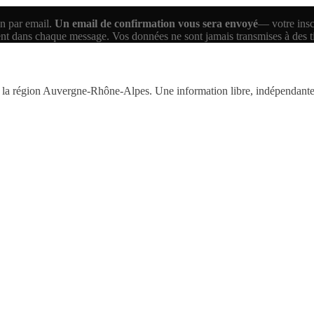
n par email.
Un email de confirmation vous sera envoyé
— votre inscr
ent dans chaque message. Vos données ne sont jamais transmises à des 
la région Auvergne-Rhône-Alpes. Une information libre, indépendante,