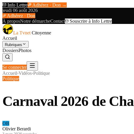
Info Lettre
Adhérez · Don →
jeudi 06 août 2026
Adhérez · Don
À propos
Notre démarche
Contact
Souscrire à Info Lettre
La Tvnet
Citoyenne
Accueil
Rubriques
Dossiers
Photos
Se connecter
Accueil
›
Vidéos
›
Politique
Politique
Carnaval 2026 de Cha
OB
Olivier Berardi
3 mars 2026
·
youtube