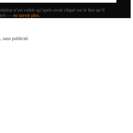
iption n’est valide qu’après avoir cliqué sur le lien qu’il
tiers —
en savoir plus
.
 sans publicité.