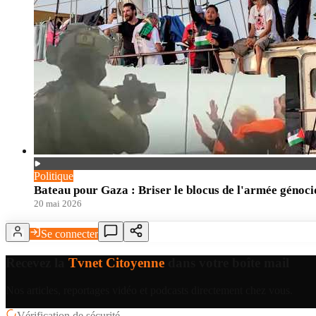
Politique
Bateau pour Gaza : Briser le blocus de l'armée génoci
20 mai 2026
Se connecter
Recevez la
Tvnet Citoyenne
dans votre boîte mail
Nos articles, reportages vidéo et podcasts directement chez vous.
Vérification de sécurité…