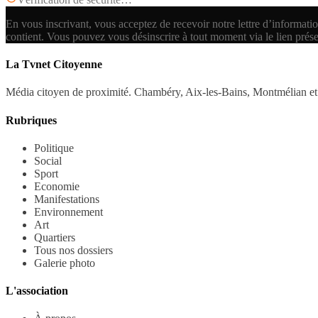
En vous inscrivant, vous acceptez de recevoir notre lettre d’informatio
contient.
Vous pouvez vous désinscrire à tout moment via le lien prés
La Tvnet Citoyenne
Média citoyen de proximité. Chambéry, Aix-les-Bains, Montmélian et 
Rubriques
Politique
Social
Sport
Economie
Manifestations
Environnement
Art
Quartiers
Tous nos dossiers
Galerie photo
L'association