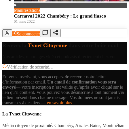
Manifestations
Carnaval 2022 Chambéry : Le grand fiasco
01 mars 2022
Se connecter
Recevez la
Tvnet Citoyenne
dans votre boîte mail
Nos articles, reportages vidéo et podcasts directement chez vous.
Vérification de sécurité…
En vous inscrivant, vous acceptez de recevoir notre lettre
d’information par email.
Un email de confirmation vous sera
envoyé
— votre inscription n’est valide qu’après avoir cliqué sur le
lien qu’il contient.
Vous pouvez vous désinscrire à tout moment via
le lien présent dans chaque message. Vos données ne sont jamais
transmises à des tiers —
en savoir plus
.
La Tvnet Citoyenne
Média citoyen de proximité. Chambéry, Aix-les-Bains, Montmélian