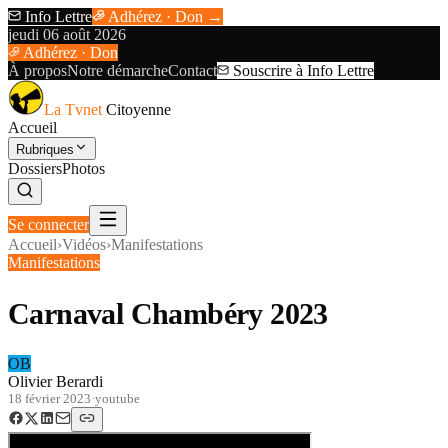
Info Lettre
Adhérez · Don →
jeudi 06 août 2026
Adhérez · Don
À propos
Notre démarche
Contact
Souscrire à Info Lettre
La Tvnet
Citoyenne
Accueil
Rubriques
Dossiers
Photos
Se connecter
Accueil
›
Vidéos
›
Manifestations
Manifestations
Carnaval Chambéry 2023
OB
Olivier Berardi
18 février 2023
·
youtube