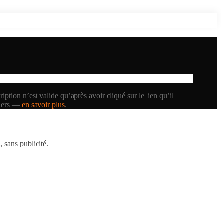
iption n’est valide qu’après avoir cliqué sur le lien qu’il
tiers —
en savoir plus
.
 sans publicité.