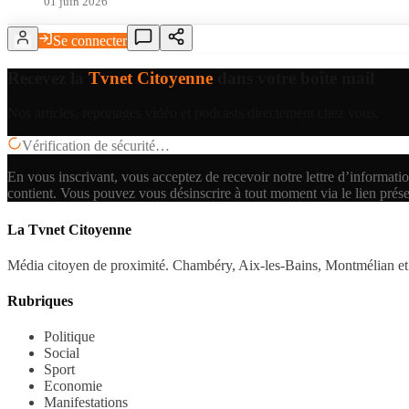
01 juin 2026
Se connecter
Recevez la
Tvnet Citoyenne
dans votre boîte mail
Nos articles, reportages vidéo et podcasts directement chez vous.
Vérification de sécurité…
En vous inscrivant, vous acceptez de recevoir notre lettre d’informatio
contient.
Vous pouvez vous désinscrire à tout moment via le lien prés
La Tvnet Citoyenne
Média citoyen de proximité. Chambéry, Aix-les-Bains, Montmélian et 
Rubriques
Politique
Social
Sport
Economie
Manifestations