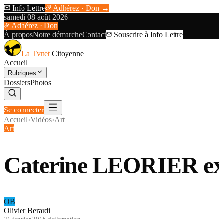
Info Lettre
Adhérez · Don →
samedi 08 août 2026
Adhérez · Don
À propos
Notre démarche
Contact
Souscrire à Info Lettre
La Tvnet
Citoyenne
Accueil
Rubriques
Dossiers
Photos
Se connecter
Accueil
›
Vidéos
›
Art
Art
Caterine LEORIER exp
OB
Olivier Berardi
21 janvier 2016
·
dailymotion