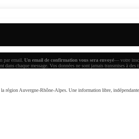
n par email.
Un email de confirmation vous sera envoyé
— votre inscr
ent dans chaque message. Vos données ne sont jamais transmises à des 
la région Auvergne-Rhône-Alpes. Une information libre, indépendante,