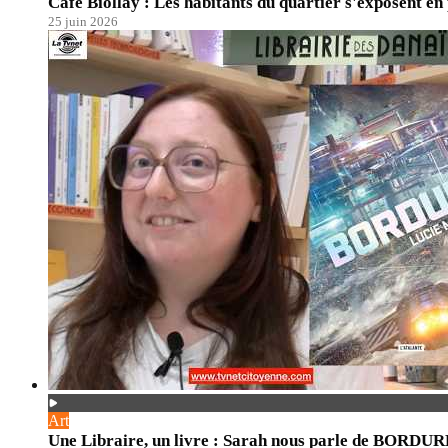
Café Biollay : Les habitants du quartier s'exposent en
25 juin 2026
Art
Une Libraire, un livre : Sarah nous parle de BORDU