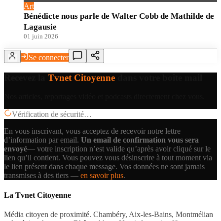
Art
Bénédicte nous parle de Walter Cobb de Mathilde de
Lagausie
01 juin 2026
Se connecter
Recevez la
Tvnet Citoyenne
dans votre boîte mail
Nos articles, reportages vidéo et podcasts directement chez vous.
Vérification de sécurité…
En vous inscrivant, vous acceptez de recevoir notre lettre
d’information par email.
Un email de confirmation vous sera
envoyé
— votre inscription n’est valide qu’après avoir cliqué sur le
lien qu’il contient.
Vous pouvez vous désinscrire à tout moment via
le lien présent dans chaque message. Vos données ne sont jamais
transmises à des tiers —
en savoir plus
.
La Tvnet Citoyenne
Média citoyen de proximité. Chambéry, Aix-les-Bains, Montmélian