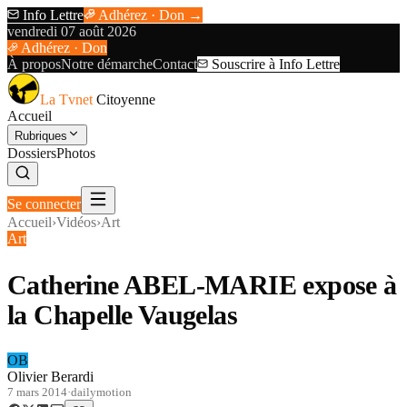
Info Lettre
Adhérez · Don →
vendredi 07 août 2026
Adhérez · Don
À propos
Notre démarche
Contact
Souscrire à Info Lettre
La Tvnet
Citoyenne
Accueil
Rubriques
Dossiers
Photos
Se connecter
Accueil
›
Vidéos
›
Art
Art
Catherine ABEL-MARIE expose à
la Chapelle Vaugelas
OB
Olivier Berardi
7 mars 2014
·
dailymotion