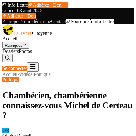
Info Lettre
Adhérez · Don →
samedi 08 août 2026
Adhérez · Don
À propos
Notre démarche
Contact
Souscrire à Info Lettre
La Tvnet
Citoyenne
Accueil
Rubriques
Dossiers
Photos
Se connecter
Accueil
›
Vidéos
›
Politique
Politique
Chambérien, chambérienne
connaissez-vous Michel de Certeau
?
OB
Olivier Berardi