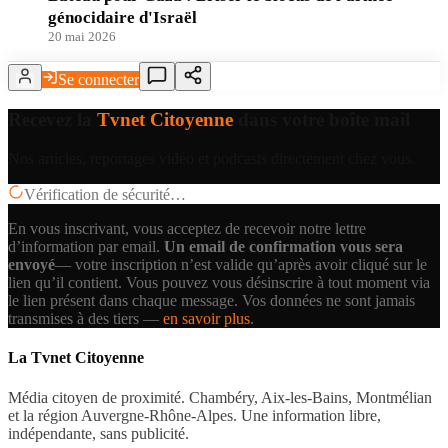
génocidaire d'Israël
20 mai 2026
Se connecter
Recevez la
Tvnet Citoyenne
dans votre boîte mail
Nos articles, reportages vidéo et podcasts directement chez vous.
Vérification de sécurité…
En vous inscrivant, vous acceptez de recevoir notre lettre
d’information par email.
Un email de confirmation vous sera
envoyé
— votre inscription n’est valide qu’après avoir cliqué sur le
lien qu’il contient.
Vous pouvez vous désinscrire à tout moment via
le lien présent dans chaque message. Vos données ne sont jamais
transmises à des tiers —
en savoir plus
.
La Tvnet Citoyenne
Média citoyen de proximité. Chambéry, Aix-les-Bains, Montmélian
et la région Auvergne-Rhône-Alpes. Une information libre,
indépendante, sans publicité.