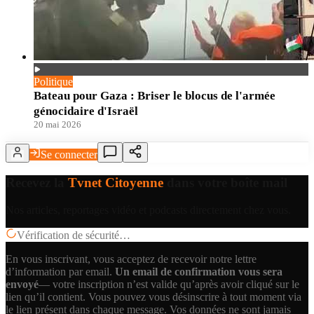
Politique
Bateau pour Gaza : Briser le blocus de l'armée
génocidaire d'Israël
20 mai 2026
Se connecter
Recevez la
Tvnet Citoyenne
dans votre boîte mail
Nos articles, reportages vidéo et podcasts directement chez vous.
Vérification de sécurité…
En vous inscrivant, vous acceptez de recevoir notre lettre
d’information par email.
Un email de confirmation vous sera
envoyé
— votre inscription n’est valide qu’après avoir cliqué sur le
lien qu’il contient.
Vous pouvez vous désinscrire à tout moment via
le lien présent dans chaque message. Vos données ne sont jamais