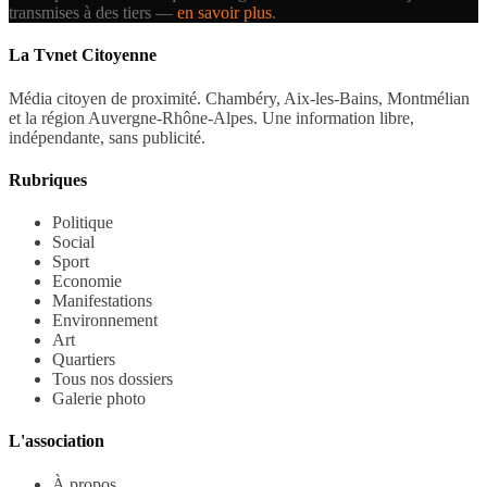
transmises à des tiers —
en savoir plus
.
La Tvnet Citoyenne
Média citoyen de proximité. Chambéry, Aix-les-Bains, Montmélian
et la région Auvergne-Rhône-Alpes. Une information libre,
indépendante, sans publicité.
Rubriques
Politique
Social
Sport
Economie
Manifestations
Environnement
Art
Quartiers
Tous nos dossiers
Galerie photo
L'association
À propos