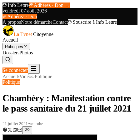
Info Lettre
Adhérez · Don →
vendredi 07 août 2026
Adhérez · Don
À propos
Notre démarche
Contact
Souscrire à Info Lettre
La Tvnet
Citoyenne
Accueil
Rubriques
Dossiers
Photos
Se connecter
Accueil
›
Vidéos
›
Politique
Politique
Chambéry : Manifestation contre
le pass sanitaire du 21 juillet 2021
21 juillet 2021
·
youtube