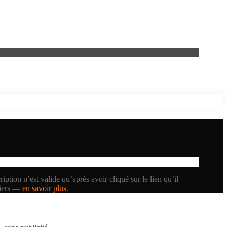
iption n’est valide qu’après avoir cliqué sur le lien qu’il
tiers —
en savoir plus
.