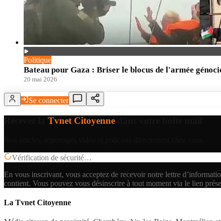
Politique
Bateau pour Gaza : Briser le blocus de l'armée génoci
20 mai 2026
Se connecter
Recevez la
Tvnet Citoyenne
dans votre boîte mail
Nos articles, reportages vidéo et podcasts directement chez vous.
Vérification de sécurité…
En vous inscrivant, vous acceptez de recevoir notre lettre d’informatio
contient.
Vous pouvez vous désinscrire à tout moment via le lien prés
La Tvnet Citoyenne