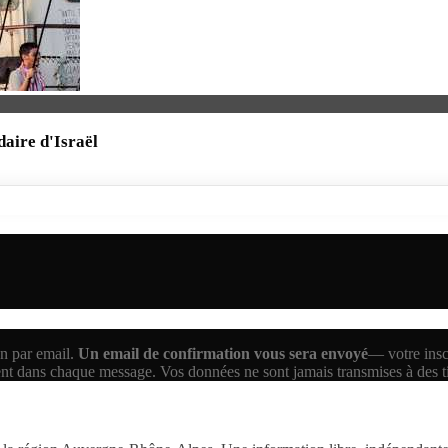
daire d'Israël
n par email.
Un email de confirmation vous sera envoyé
— votre inscr
ent dans chaque message. Vos données ne sont jamais transmises à des 