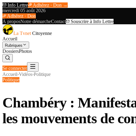
Info Lettre
Adhérez · Don →
mercredi 05 août 2026
Adhérez · Don
À propos
Notre démarche
Contact
Souscrire à Info Lettre
La Tvnet
Citoyenne
Accueil
Rubriques
Dossiers
Photos
Se connecter
Accueil
›
Vidéos
›
Politique
Politique
Chambéry : Manifestati
les mouvements de con