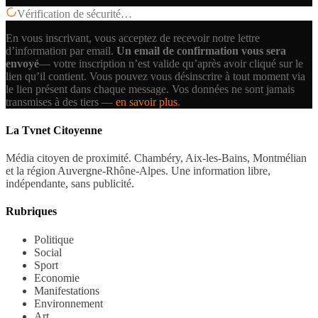
Vérification de sécurité…
En vous inscrivant, vous acceptez de recevoir notre lettre
d’information par email.
Un email de confirmation vous sera
envoyé
— votre inscription n’est valide qu’après avoir cliqué sur le
lien qu’il contient.
Vous pouvez vous désinscrire à tout moment via
le lien présent dans chaque message. Vos données ne sont jamais
transmises à des tiers —
en savoir plus
.
La Tvnet Citoyenne
Média citoyen de proximité. Chambéry, Aix-les-Bains, Montmélian
et la région Auvergne-Rhône-Alpes. Une information libre,
indépendante, sans publicité.
Rubriques
Politique
Social
Sport
Economie
Manifestations
Environnement
Art