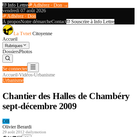
Info Lettre
Adhérez · Don →
vendredi 07 août 2026
Adhérez · Don
À propos
Notre démarche
Contact
Souscrire à Info Lettre
La Tvnet
Citoyenne
Accueil
Rubriques
Dossiers
Photos
Se connecter
Accueil
›
Vidéos
›
Urbanisme
Urbanisme
Chantier des Halles de Chambéry
sept-décembre 2009
OB
Olivier Berardi
29 août 2012
·
dailymotion