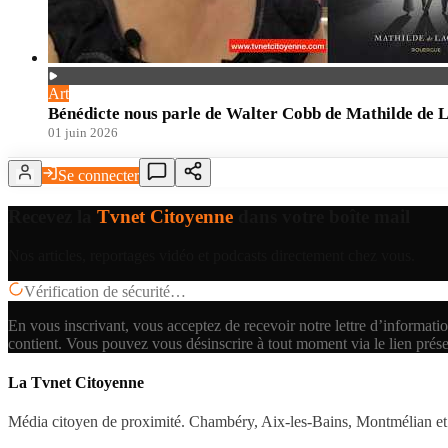
Art
Bénédicte nous parle de Walter Cobb de Mathilde de 
01 juin 2026
Se connecter
Recevez la
Tvnet Citoyenne
dans votre boîte mail
Nos articles, reportages vidéo et podcasts directement chez vous.
Vérification de sécurité…
En vous inscrivant, vous acceptez de recevoir notre lettre d’informatio
contient.
Vous pouvez vous désinscrire à tout moment via le lien prés
La Tvnet Citoyenne
Média citoyen de proximité. Chambéry, Aix-les-Bains, Montmélian et 