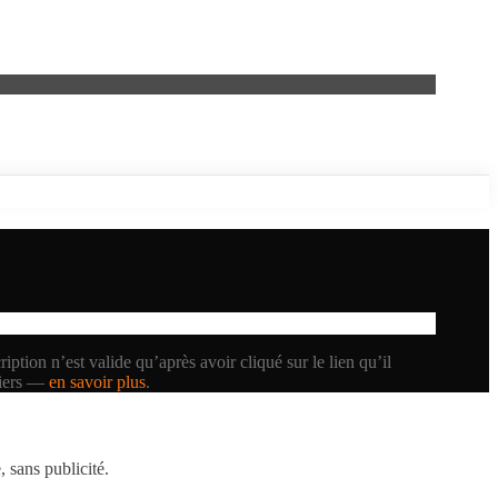
iption n’est valide qu’après avoir cliqué sur le lien qu’il
tiers —
en savoir plus
.
 sans publicité.