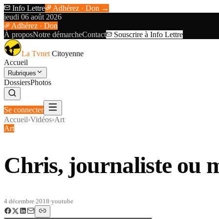
Info Lettre
Adhérez · Don →
jeudi 06 août 2026
Adhérez · Don
À propos
Notre démarche
Contact
Souscrire à Info Lettre
La Tvnet
Citoyenne
Accueil
Rubriques
Dossiers
Photos
Se connecter
Accueil
›
Vidéos
›
Art
Art
Chris, journaliste ou 
4 décembre 2018
·
youtube