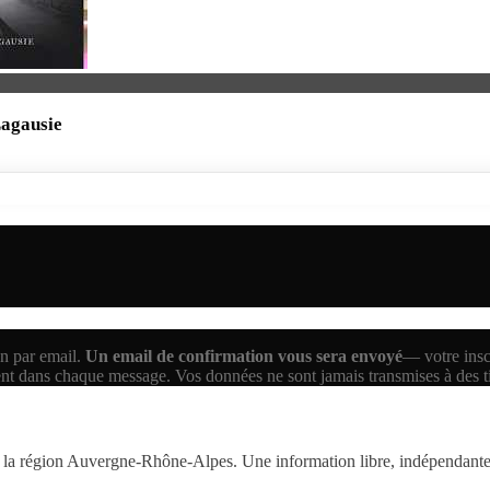
Lagausie
n par email.
Un email de confirmation vous sera envoyé
— votre inscr
ent dans chaque message. Vos données ne sont jamais transmises à des 
la région Auvergne-Rhône-Alpes. Une information libre, indépendante,