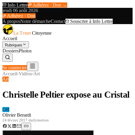
Info Lettre
Adhérez · Don →
jeudi 06 août 2026
Adhérez · Don
À propos
Notre démarche
Contact
Souscrire à Info Lettre
La Tvnet
Citoyenne
Accueil
Rubriques
Dossiers
Photos
Se connecter
Accueil
›
Vidéos
›
Art
Art
Christelle Peltier expose au Cristal
OB
Olivier Berardi
24 février 2017
·
dailymotion