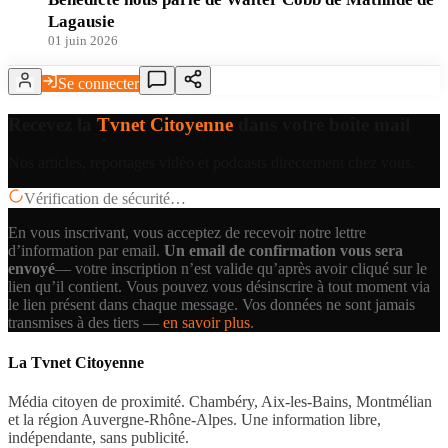
Lagausie
01 juin 2026
Se connecter
Recevez la
Tvnet Citoyenne
dans votre boîte mail
Nos articles, reportages vidéo et podcasts directement chez vous.
Vérification de sécurité…
En vous inscrivant, vous acceptez de recevoir notre lettre
d’information par email.
Un email de confirmation vous sera
envoyé
— votre inscription n’est valide qu’après avoir cliqué sur le
lien qu’il contient.
Vous pouvez vous désinscrire à tout moment via
le lien présent dans chaque message. Vos données ne sont jamais
transmises à des tiers —
en savoir plus
.
La Tvnet Citoyenne
Média citoyen de proximité. Chambéry, Aix-les-Bains, Montmélian
et la région Auvergne-Rhône-Alpes. Une information libre,
indépendante, sans publicité.