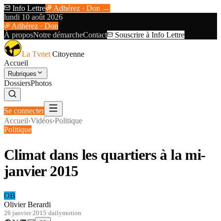
Info Lettre
Adhérez · Don →
lundi 10 août 2026
Adhérez · Don
À propos
Notre démarche
Contact
Souscrire à Info Lettre
La Tvnet
Citoyenne
Accueil
Rubriques
Dossiers
Photos
Se connecter
Accueil
›
Vidéos
›
Politique
Politique
Climat dans les quartiers à la mi-
janvier 2015
OB
Olivier Berardi
26 janvier 2015
·
dailymotion