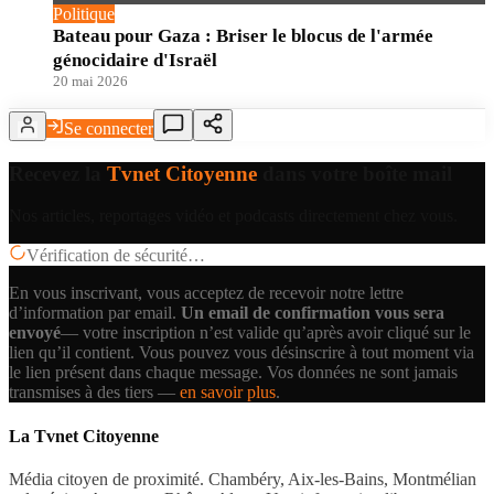
Politique
Bateau pour Gaza : Briser le blocus de l'armée
génocidaire d'Israël
20 mai 2026
Se connecter
Recevez la
Tvnet Citoyenne
dans votre boîte mail
Nos articles, reportages vidéo et podcasts directement chez vous.
Vérification de sécurité…
En vous inscrivant, vous acceptez de recevoir notre lettre
d’information par email.
Un email de confirmation vous sera
envoyé
— votre inscription n’est valide qu’après avoir cliqué sur le
lien qu’il contient.
Vous pouvez vous désinscrire à tout moment via
le lien présent dans chaque message. Vos données ne sont jamais
transmises à des tiers —
en savoir plus
.
La Tvnet Citoyenne
Média citoyen de proximité. Chambéry, Aix-les-Bains, Montmélian