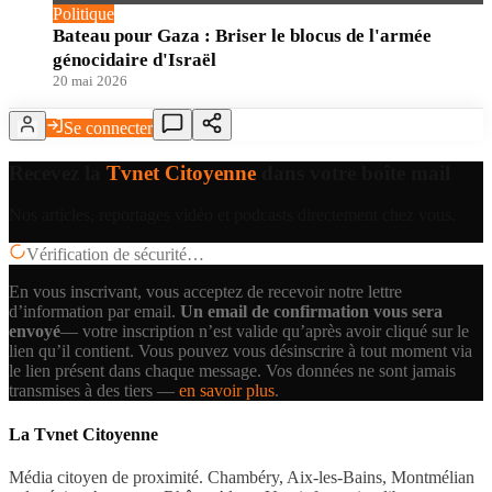
Politique
Bateau pour Gaza : Briser le blocus de l'armée
génocidaire d'Israël
20 mai 2026
Se connecter
Recevez la
Tvnet Citoyenne
dans votre boîte mail
Nos articles, reportages vidéo et podcasts directement chez vous.
Vérification de sécurité…
En vous inscrivant, vous acceptez de recevoir notre lettre
d’information par email.
Un email de confirmation vous sera
envoyé
— votre inscription n’est valide qu’après avoir cliqué sur le
lien qu’il contient.
Vous pouvez vous désinscrire à tout moment via
le lien présent dans chaque message. Vos données ne sont jamais
transmises à des tiers —
en savoir plus
.
La Tvnet Citoyenne
Média citoyen de proximité. Chambéry, Aix-les-Bains, Montmélian