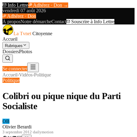
Info Lettre
Adhérez · Don →
vendredi 07 août 2026
Adhérez · Don
À propos
Notre démarche
Contact
Souscrire à Info Lettre
La Tvnet
Citoyenne
Accueil
Rubriques
Dossiers
Photos
Se connecter
Accueil
›
Vidéos
›
Politique
Politique
Colibri ou pique nique du Parti
Socialiste
OB
Olivier Berardi
3 septembre 2012
·
dailymotion