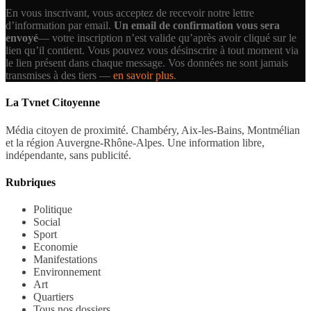
En vous inscrivant, vous acceptez de recevoir notre lettre
d’information par email.
Un email de confirmation vous sera
envoyé
— votre inscription n’est valide qu’après avoir cliqué sur le
lien qu’il contient.
Vous pouvez vous désinscrire à tout moment via
le lien présent dans chaque message. Vos données ne sont jamais
transmises à des tiers —
en savoir plus
.
La Tvnet Citoyenne
Média citoyen de proximité. Chambéry, Aix-les-Bains, Montmélian
et la région Auvergne-Rhône-Alpes. Une information libre,
indépendante, sans publicité.
Rubriques
Politique
Social
Sport
Economie
Manifestations
Environnement
Art
Quartiers
Tous nos dossiers