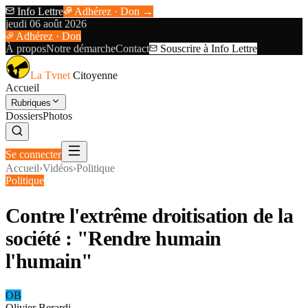
Info Lettre
Adhérez · Don →
jeudi 06 août 2026
Adhérez · Don
À propos
Notre démarche
Contact
Souscrire à Info Lettre
La Tvnet
Citoyenne
Accueil
Rubriques
Dossiers
Photos
Se connecter
Accueil
›
Vidéos
›
Politique
Politique
Contre l'extrême droitisation de la
société : "Rendre humain
l'humain"
OB
Olivier Berardi