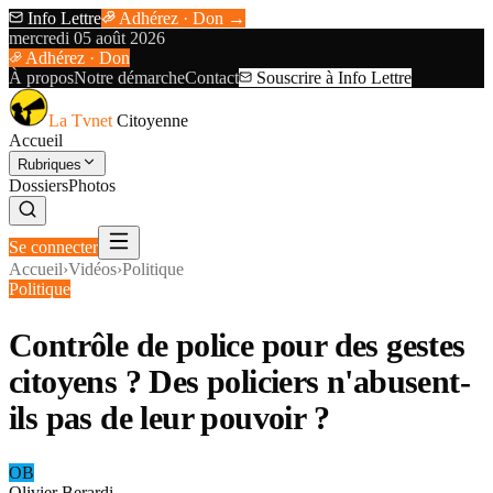
Info Lettre
Adhérez · Don →
mercredi 05 août 2026
Adhérez · Don
À propos
Notre démarche
Contact
Souscrire à Info Lettre
La Tvnet
Citoyenne
Accueil
Rubriques
Dossiers
Photos
Se connecter
Accueil
›
Vidéos
›
Politique
Politique
Contrôle de police pour des gestes
citoyens ? Des policiers n'abusent-
ils pas de leur pouvoir ?
OB
Olivier Berardi