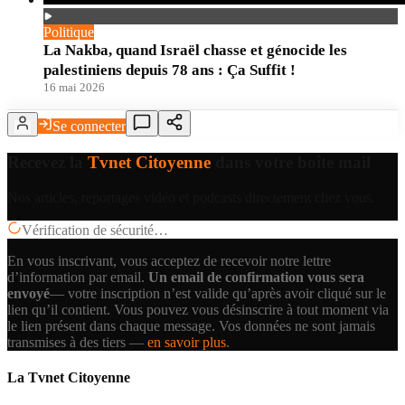
Politique
La Nakba, quand Israël chasse et génocide les
palestiniens depuis 78 ans : Ça Suffit !
16 mai 2026
Se connecter
Recevez la
Tvnet Citoyenne
dans votre boîte mail
Nos articles, reportages vidéo et podcasts directement chez vous.
Vérification de sécurité…
En vous inscrivant, vous acceptez de recevoir notre lettre
d’information par email.
Un email de confirmation vous sera
envoyé
— votre inscription n’est valide qu’après avoir cliqué sur le
lien qu’il contient.
Vous pouvez vous désinscrire à tout moment via
le lien présent dans chaque message. Vos données ne sont jamais
transmises à des tiers —
en savoir plus
.
La Tvnet Citoyenne