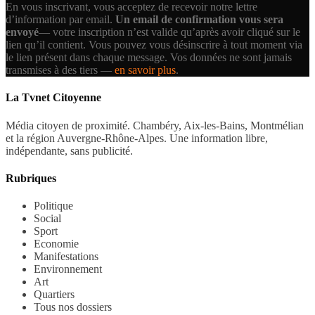
En vous inscrivant, vous acceptez de recevoir notre lettre
d’information par email.
Un email de confirmation vous sera
envoyé
— votre inscription n’est valide qu’après avoir cliqué sur le
lien qu’il contient.
Vous pouvez vous désinscrire à tout moment via
le lien présent dans chaque message. Vos données ne sont jamais
transmises à des tiers —
en savoir plus
.
La Tvnet Citoyenne
Média citoyen de proximité. Chambéry, Aix-les-Bains, Montmélian
et la région Auvergne-Rhône-Alpes. Une information libre,
indépendante, sans publicité.
Rubriques
Politique
Social
Sport
Economie
Manifestations
Environnement
Art
Quartiers
Tous nos dossiers