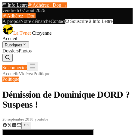
Info Lettre
Adhérez · Don →
vendredi 07 août 2026
Adhérez · Don
À propos
Notre démarche
Contact
Souscrire à Info Lettre
La Tvnet
Citoyenne
Accueil
Rubriques
Dossiers
Photos
Se connecter
Accueil
›
Vidéos
›
Politique
Politique
Démission de Dominique DORD ?
Suspens !
26 septembre 2018
·
youtube