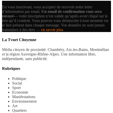
En vous inscrivant, vous acceptez de recevoir notre lettre
d’information par email.
Un email de confirmation vous sera
envoyé
— votre inscription n’est valide qu’après avoir cliqué sur le
lien qu’il contient.
Vous pouvez vous désinscrire à tout moment via
le lien présent dans chaque message. Vos données ne sont jamais
transmises à des tiers —
en savoir plus
.
La Tvnet Citoyenne
Média citoyen de proximité. Chambéry, Aix-les-Bains, Montmélian
et la région Auvergne-Rhône-Alpes. Une information libre,
indépendante, sans publicité.
Rubriques
Politique
Social
Sport
Economie
Manifestations
Environnement
Art
Quartiers