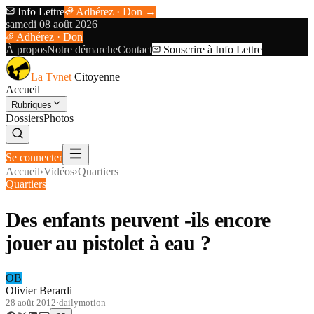
Info Lettre
Adhérez · Don →
samedi 08 août 2026
Adhérez · Don
À propos
Notre démarche
Contact
Souscrire à Info Lettre
La Tvnet
Citoyenne
Accueil
Rubriques
Dossiers
Photos
Se connecter
Accueil
›
Vidéos
›
Quartiers
Quartiers
Des enfants peuvent -ils encore
jouer au pistolet à eau ?
OB
Olivier Berardi
28 août 2012
·
dailymotion