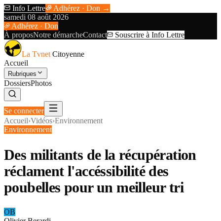
Info Lettre
Adhérez · Don →
samedi 08 août 2026
Adhérez · Don
À propos
Notre démarche
Contact
Souscrire à Info Lettre
La Tvnet
Citoyenne
Accueil
Rubriques
Dossiers
Photos
Se connecter
Accueil
›
Vidéos
›
Environnement
Environnement
Des militants de la récupération
réclament l'accéssibilité des
poubelles pour un meilleur tri
OB
Olivier Berardi