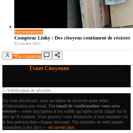
Environnement
Compteur Linky : Des citoyens continuent de résister
01 octobre 2025
Se connecter
Recevez la
Tvnet Citoyenne
dans votre boîte mail
Nos articles, reportages vidéo et podcasts directement chez vous.
Vérification de sécurité…
En vous inscrivant, vous acceptez de recevoir notre lettre
d’information par email.
Un email de confirmation vous sera
envoyé
— votre inscription n’est valide qu’après avoir cliqué sur le
lien qu’il contient.
Vous pouvez vous désinscrire à tout moment via
le lien présent dans chaque message. Vos données ne sont jamais
transmises à des tiers —
en savoir plus
.