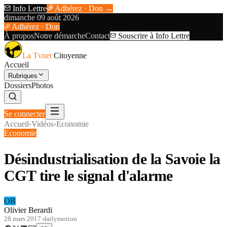
Info Lettre
Adhérez · Don →
dimanche 09 août 2026
Adhérez · Don
À propos
Notre démarche
Contact
Souscrire à Info Lettre
La Tvnet
Citoyenne
Accueil
Rubriques
Dossiers
Photos
Se connecter
Accueil
›
Vidéos
›
Economie
Economie
Désindustrialisation de la Savoie la
CGT tire le signal d'alarme
OB
Olivier Berardi
28 mars 2017
·
dailymotion