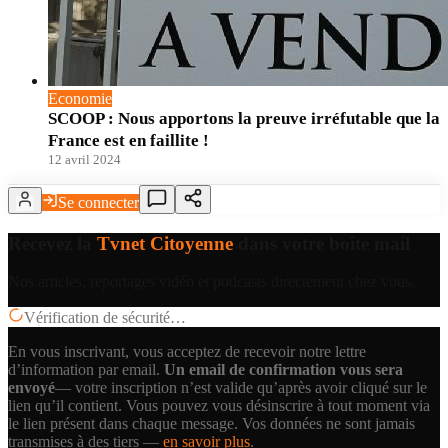
Economie
SCOOP : Nous apportons la preuve irréfutable que la
France est en faillite !
12 avril 2024
Se connecter
Recevez la
Tvnet Citoyenne
dans votre boîte mail
Nos articles, reportages vidéo et podcasts directement chez vous.
Vérification de sécurité…
En vous inscrivant, vous acceptez de recevoir notre lettre
d’information par email.
Un email de confirmation vous sera
envoyé
— votre inscription n’est valide qu’après avoir cliqué sur le
lien qu’il contient.
Vous pouvez vous désinscrire à tout moment via
le lien présent dans chaque message. Vos données ne sont jamais
transmises à des tiers —
en savoir plus
.