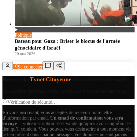
Politique
Bateau pour Gaza : Briser le blocus de l'armée
génocidaire d'Israël
20 mai 2026
Se connecter
Recevez la
Tvnet Citoyenne
dans votre boîte mail
Nos articles, reportages vidéo et podcasts directement chez vous.
Vérification de sécurité…
En vous inscrivant, vous acceptez de recevoir notre lettre
d’information par email.
Un email de confirmation vous sera
envoyé
— votre inscription n’est valide qu’après avoir cliqué sur le
lien qu’il contient.
Vous pouvez vous désinscrire à tout moment via
le lien présent dans chaque message. Vos données ne sont jamais