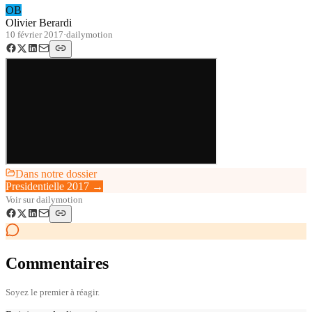
OB
Olivier Berardi
10 février 2017
·
dailymotion
Dans notre dossier
Presidentielle 2017
→
Voir sur
dailymotion
Commentaires
Soyez le premier à réagir.