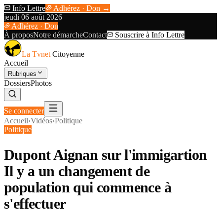
Info Lettre
Adhérez · Don →
jeudi 06 août 2026
Adhérez · Don
À propos
Notre démarche
Contact
Souscrire à Info Lettre
La Tvnet
Citoyenne
Accueil
Rubriques
Dossiers
Photos
Se connecter
Accueil
›
Vidéos
›
Politique
Politique
Dupont Aignan sur l'immigartion
Il y a un changement de
population qui commence à
s'effectuer