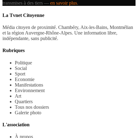
transmises à des tiers —
en savoir plus
.
La Tvnet Citoyenne
Média citoyen de proximité. Chambéry, Aix-les-Bains, Montmélian
et la région Auvergne-Rhône-Alpes. Une information libre,
indépendante, sans publicité.
Rubriques
Politique
Social
Sport
Economie
Manifestations
Environnement
Art
Quartiers
Tous nos dossiers
Galerie photo
L'association
À propos