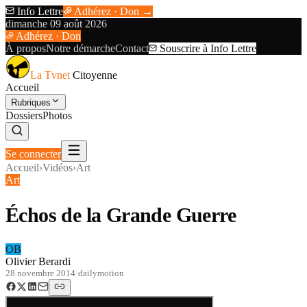
Info Lettre
Adhérez · Don →
dimanche 09 août 2026
Adhérez · Don
À propos
Notre démarche
Contact
Souscrire à Info Lettre
La Tvnet
Citoyenne
Accueil
Rubriques
Dossiers
Photos
Se connecter
Accueil
›
Vidéos
›
Art
Art
Échos de la Grande Guerre
OB
Olivier Berardi
28 novembre 2014
·
dailymotion