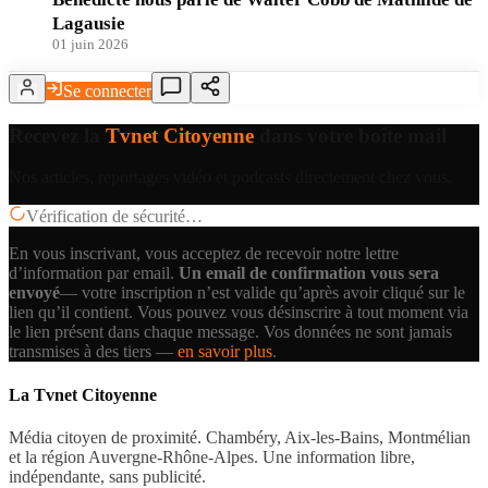
Lagausie
01 juin 2026
Se connecter
Recevez la
Tvnet Citoyenne
dans votre boîte mail
Nos articles, reportages vidéo et podcasts directement chez vous.
Vérification de sécurité…
En vous inscrivant, vous acceptez de recevoir notre lettre
d’information par email.
Un email de confirmation vous sera
envoyé
— votre inscription n’est valide qu’après avoir cliqué sur le
lien qu’il contient.
Vous pouvez vous désinscrire à tout moment via
le lien présent dans chaque message. Vos données ne sont jamais
transmises à des tiers —
en savoir plus
.
La Tvnet Citoyenne
Média citoyen de proximité. Chambéry, Aix-les-Bains, Montmélian
et la région Auvergne-Rhône-Alpes. Une information libre,
indépendante, sans publicité.