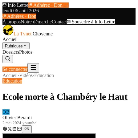
Info Lettre
Adhérez · Don →
jeudi 06 août 2026
Adhérez · Don
À propos
Notre démarche
Contact
Souscrire à Info Lettre
La Tvnet
Citoyenne
Accueil
Rubriques
Dossiers
Photos
Se connecter
Accueil
›
Vidéos
›
Education
Education
Ecole morte à Chambéry le Haut
OB
Olivier Berardi
2 mai 2024
·
youtube