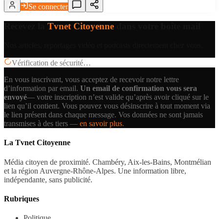
Se connecter
Recevez la
Tvnet Citoyenne
dans votre boîte mail
Nos articles, reportages vidéo et podcasts directement chez vous.
Vérification de sécurité…
En vous inscrivant, vous acceptez de recevoir notre lettre
d’information par email.
Un email de confirmation vous sera
envoyé
— votre inscription n’est valide qu’après avoir cliqué sur le
lien qu’il contient.
Vous pouvez vous désinscrire à tout moment via
le lien présent dans chaque message. Vos données ne sont jamais
transmises à des tiers —
en savoir plus
.
La Tvnet Citoyenne
Média citoyen de proximité. Chambéry, Aix-les-Bains, Montmélian
et la région Auvergne-Rhône-Alpes. Une information libre,
indépendante, sans publicité.
Rubriques
Politique