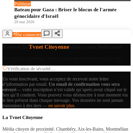
Politique
Bateau pour Gaza : Briser le blocus de l'armée
génocidaire d'Israël
20 mai 2026
Se connecter
Recevez la
Tvnet Citoyenne
dans votre boîte mail
Nos articles, reportages vidéo et podcasts directement chez vous.
Vérification de sécurité…
En vous inscrivant, vous acceptez de recevoir notre lettre
d’information par email.
Un email de confirmation vous sera
envoyé
— votre inscription n’est valide qu’après avoir cliqué sur le
lien qu’il contient.
Vous pouvez vous désinscrire à tout moment via
le lien présent dans chaque message. Vos données ne sont jamais
transmises à des tiers —
en savoir plus
.
La Tvnet Citoyenne
Média citoyen de proximité. Chambéry, Aix-les-Bains, Montmélian