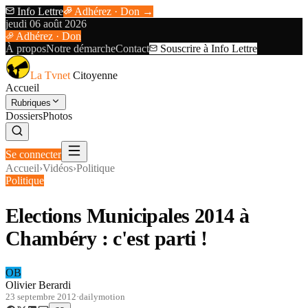
Info Lettre
Adhérez · Don →
jeudi 06 août 2026
Adhérez · Don
À propos
Notre démarche
Contact
Souscrire à Info Lettre
La Tvnet
Citoyenne
Accueil
Rubriques
Dossiers
Photos
Se connecter
Accueil
›
Vidéos
›
Politique
Politique
Elections Municipales 2014 à
Chambéry : c'est parti !
OB
Olivier Berardi
23 septembre 2012
·
dailymotion