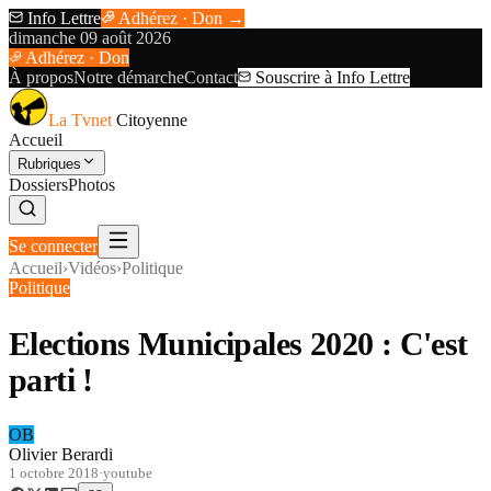
Info Lettre
Adhérez · Don →
dimanche 09 août 2026
Adhérez · Don
À propos
Notre démarche
Contact
Souscrire à Info Lettre
La Tvnet
Citoyenne
Accueil
Rubriques
Dossiers
Photos
Se connecter
Accueil
›
Vidéos
›
Politique
Politique
Elections Municipales 2020 : C'est
parti !
OB
Olivier Berardi
1 octobre 2018
·
youtube