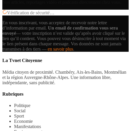
Nos articles, reportages vidéo et podcasts directement chez vous.
Vérification de sécurité…
En vous inscrivant, vous acceptez de recevoir notre lettre
d’information par email.
Un email de confirmation vous sera
envoyé
— votre inscription n’est valide qu’après avoir cliqué sur le
lien qu’il contient.
Vous pouvez vous désinscrire à tout moment via
le lien présent dans chaque message. Vos données ne sont jamais
transmises à des tiers —
en savoir plus
.
La Tvnet Citoyenne
Média citoyen de proximité. Chambéry, Aix-les-Bains, Montmélian
et la région Auvergne-Rhône-Alpes. Une information libre,
indépendante, sans publicité.
Rubriques
Politique
Social
Sport
Economie
Manifestations